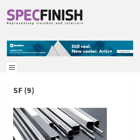
SF (9)